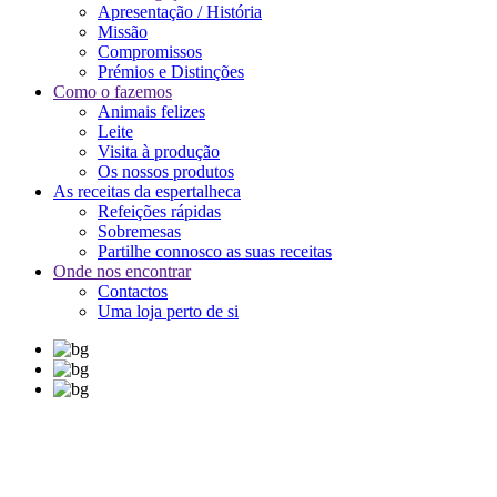
Apresentação / História
Missão
Compromissos
Prémios e Distinções
Como o fazemos
Animais felizes
Leite
Visita à produção
Os nossos produtos
As receitas da espertalheca
Refeições rápidas
Sobremesas
Partilhe connosco as suas receitas
Onde nos encontrar
Contactos
Uma loja perto de si
However, this Rolex
replica watches
happened to be on Froon’s
desk as it had just come in from service.Is the Corum Bubble Lunar
rolex replica uk
with a surprising effect when wearing it! We go