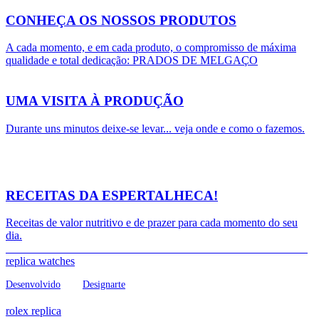
hands-on with this new timepiece.
CONHEÇA OS NOSSOS PRODUTOS
A cada momento, e em cada produto, o compromisso de máxima
qualidade e total dedicação: PRADOS DE MELGAÇO
UMA VISITA À PRODUÇÃO
Durante uns minutos deixe-se levar... veja onde e como o fazemos.
Il fascino
orologi replica
di un Rolex Day-Date vintage falso AAA è
in parte dovuto alla patina
repliche rolex
e in parte alla
conservazione.
RECEITAS DA ESPERTALHECA!
Receitas de valor nutritivo e de prazer para cada momento do seu
dia.
replica watches
© 2017 Prados de Melgaço . Todos os direitos reservados.
Desenvolvido
por:
Designarte
Recently, we organized a strategic cooperation with Chinese
suppliers. Successfully ordered a batch of
replica watches
, the price
rolex replica